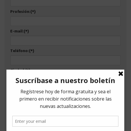
Profesión:(*)
E-mail:(*)
Teléfono:(*)
Ciudad:(*)
Empresa:(*)
Asunto
Observaciones