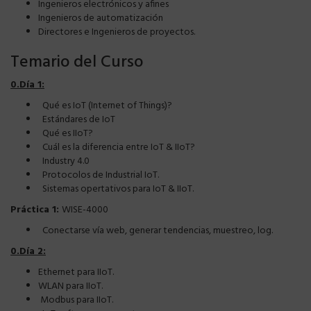
Ingenieros electrónicos y afines
Ingenieros de automatización
Directores e Ingenieros de proyectos.
Temario del Curso
0.Día 1:
Qué es IoT (Internet of Things)?
Estándares de IoT
Qué es IIoT?
Cuál es la diferencia entre IoT & IIoT?
Industry 4.0
Protocolos de Industrial IoT.
Sistemas opertativos para IoT & IIoT.
Práctica 1:
WISE-4000
Conectarse vía web, generar tendencias, muestreo, log.
0.Día 2:
Ethernet para IIoT.
WLAN para IIoT.
Modbus para IIoT.