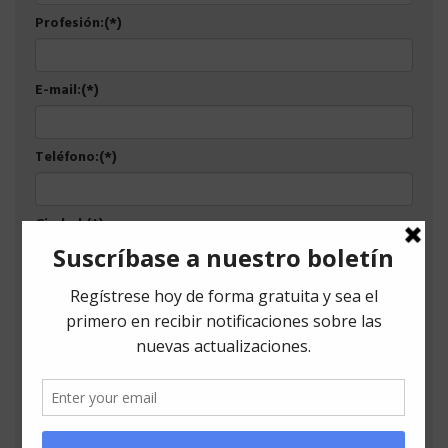
Profesión:(*)
E-mail:(*)
Teléfono:(*)
Ciudad:(*)
Empresa:(*)
Asunto
Observaciones